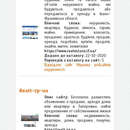
будинків, землі та багато інших
об’єктів нерухомого майна, які
будуються, продаються або
передаються в оренду в Івано-
Франківськ області.
Ключові слова:
нерухомість,
квартира, будинок, кімната, гараж,
майно, приміщення, власність,
продаємо, здається, будівля, продаж,
оренда, подобово, купити, продати,
знайти, житло, нежитлове
https://www.realestate.if.ua/
Додано до каталогу:
22-10-2020
Переходів з каталогу на сайт:
5
Відвідати сайт Мережа вебсайтів
нерухомості
Realt-zp-ua
Опис сайту:
Бесплатно разместить
объявление о продаже, аренде дома
или квартиры в Запорожье, найти
предложения от собственников жилья
Ключові слова:
недвижимость,
квартиры, дома, продажа, покупка,
аренда
http://realt.zp.ua