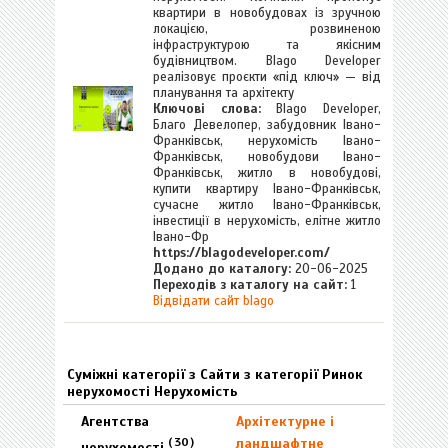
квартири в новобудовах із зручною
локацією, розвиненою
інфраструктурою та якісним
будівництвом. Blago Developer
реалізовує проєкти «під ключ» — від
планування та архітекту
Ключові слова:
Blago Developer,
Благо Девелопер, забудовник Івано-
Франківськ, нерухомість Івано-
Франківськ, новобудови Івано-
Франківськ, житло в новобудові,
купити квартиру Івано-Франківськ,
сучасне житло Івано-Франківськ,
інвестиції в нерухомість, елітне житло
Івано-Фр
https://blagodeveloper.com/
Додано до каталогу:
20-06-2025
Переходів з каталогу на сайт:
1
Відвідати сайт blago
Суміжні категорії з Сайти з категорії Ринок
нерухомості Нерухомість
Агентства
Архітектурне і
(
30
)
ландшафтне
нерухомості