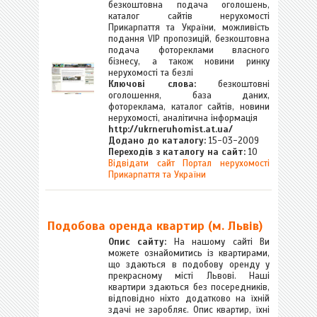
безкоштовна подача оголошень,
каталог сайтів нерухомості
Прикарпаття та України, можливість
подання VIP пропозицій, безкоштовна
подача фотореклами власного
бізнесу, а також новини ринку
нерухомості та безлі
Ключові слова:
безкоштовні
оголошення, база даних,
фотореклама, каталог сайтів, новини
нерухомості, аналітична інформація
http://ukrneruhomist.at.ua/
Додано до каталогу:
15-03-2009
Переходів з каталогу на сайт:
10
Відвідати сайт Портал нерухомості
Прикарпаття та України
Подобова оренда квартир (м. Львів)
Опис сайту:
На нашому сайті Ви
можете ознайомитись із квартирами,
що здаються в подобову оренду у
прекрасному місті Львові. Наші
квартири здаються без посередників,
відповідно ніхто додатково на їхній
здачі не заробляє. Опис квартир, їхні